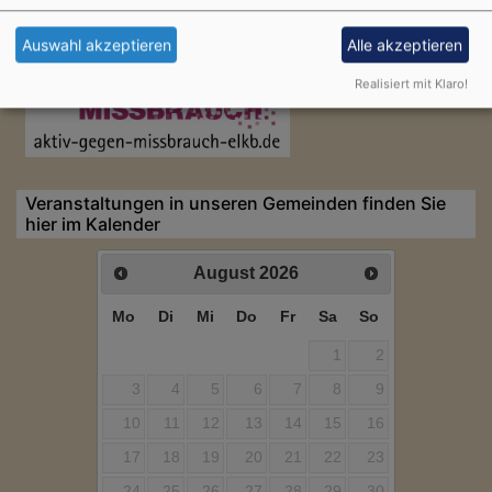
Auswahl akzeptieren
Alle akzeptieren
Realisiert mit Klaro!
Veranstaltungen in unseren Gemeinden finden Sie
hier im Kalender
August
2026
Mo
Di
Mi
Do
Fr
Sa
So
1
2
3
4
5
6
7
8
9
10
11
12
13
14
15
16
17
18
19
20
21
22
23
24
25
26
27
28
29
30