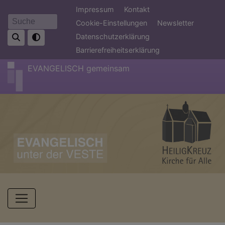
Direkt
Fußbereichsmenü
Impressum
Kontakt
zum
Cookie-Einstellungen
Newsletter
Suche
Inhalt
Datenschutzerklärung
Barrierefreiheitserklärung
EVANGELISCH gemeinsam
Hauptnavigation