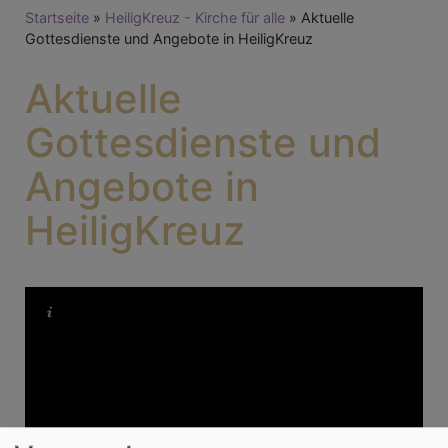
Breadcrumb
Startseite
HeiligKreuz - Kirche für alle
Aktuelle
Gottesdienste und Angebote in HeiligKreuz
Aktuelle
Gottesdienste und
Angebote in
HeiligKreuz