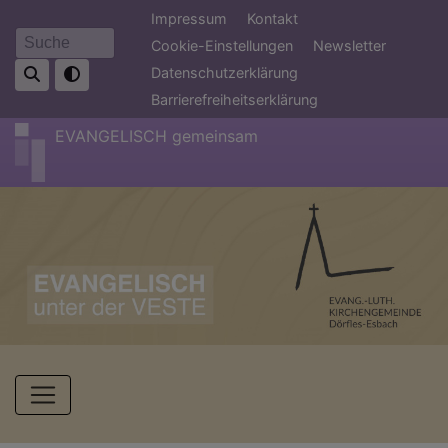
Direkt
Fußbereichsmenü
Impressum
Kontakt
zum
Cookie-Einstellungen
Newsletter
Suche
Inhalt
Datenschutzerklärung
Barrierefreiheitserklärung
EVANGELISCH gemeinsam
Hauptnavigation