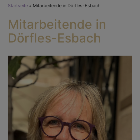
Breadcrumb
Startseite
Mitarbeitende in Dörfles-Esbach
Mitarbeitende in
Dörfles-Esbach