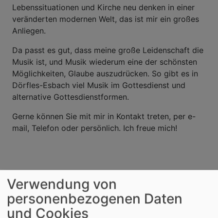
Lebenssituationen und Kirche neu denken in einer
veränderten modernen Welt, das ist mir ein großes
Anliegen.
Da passt es gut, dass meine große Leidenschaft die
Musik ist, und Musik wiederum eine der schönsten
Möglichkeiten, Glaube auszudrücken. So gibt es in
Dörfles-Esbach viel Musik im Gottesdienst und
alternative Gottesdienstformen.
Gerne können Sie mit mir in Kontakt treten, per e-
mail, Telefon oder persönlich. Ich freue mich!
Verwendung von
personenbezogenen Daten
und Cookies