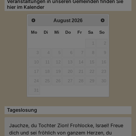
Veranstaltungen in unseren Gemeinden finden Sie
hier im Kalender
August
2026
Mo
Di
Mi
Do
Fr
Sa
So
1
2
3
4
5
6
7
8
9
10
11
12
13
14
15
16
17
18
19
20
21
22
23
24
25
26
27
28
29
30
31
Tageslosung
Jauchze, du Tochter Zion! Frohlocke, Israel! Freue
dich und sei fröhlich von ganzem Herzen, du