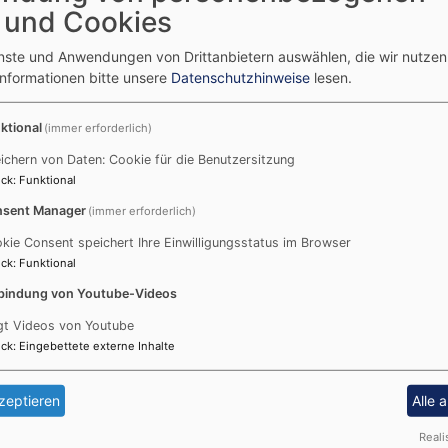
oder per Mail:
victoria.fleck@elkb.de
 und Cookies
Kirchenmusikdirektor Peter Stenglein
enste und Anwendungen von Drittanbietern auswählen, die wir nutze
Informationen bitte unsere
Datenschutzhinweise
lesen.
Peter Stenglein absolvierte sein Kirchen
der Fachakademie für evangelische Kirchen
ktional
(Orgel: Helmut Plattner) und an der Staatli
(immer erforderlich)
für Musik Würzburg (Orgel: Gerhard Weinber
ichern von Daten: Cookie für die Benutzersitzung
bis 1992 war er Dekanatskantor an der Erlös
ck
:
Funktional
r Peter
Fürstenfeldbruck.
sent Manager
(immer erforderlich)
Seit 1. Februar 1992 ist er Stadtkantor an 
kie Consent speichert Ihre Einwilligungsstatus im Browser
Kirche, Leiter des Coburger Bachchores un
ck
:
Funktional
Coburg-West. Peter Stenglein ist künstlerisch
bindung von Youtube-Videos
„Musica Mauritiana“, einer Konzertreihe mit
Oratorienaufführungen, Chor- Orgel- und Ka
gt Videos von Youtube
Leiter der Kantorei, der Kinder- und Jungen
ck
:
Eingebettete externe Inhalte
Posaunenchors St. Moriz.
Von 1995 bis 1998 und seit 2003 hat er e
zeptieren
Alle 
für Liturgisches Orgelspiel an der Hochschul
Reali
Kirchenmusik in Bayreuth inne.