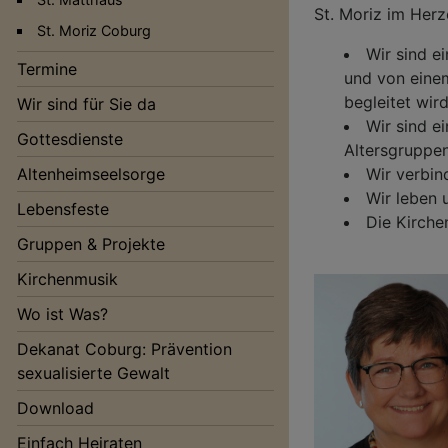
St. Moriz im Her
St. Moriz Coburg
Wir sind e
Termine
und von einem
begleitet wird
Wir sind für Sie da
Wir sind e
Gottesdienste
Altersgruppen
Altenheimseelsorge
Wir verbin
Hauptnavigation
Wir leben 
Lebensfeste
Die Kirche
Gruppen & Projekte
Kirchenmusik
Wo ist Was?
Dekanat Coburg: Prävention
sexualisierte Gewalt
Download
Einfach Heiraten