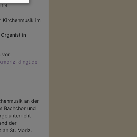
itel
r Kirchenmusik im
 Organist in
 vor.
moriz-klingt.de
chenmusik an der
Im Bachchor und
rgelunterricht
end der
 an St. Moriz.