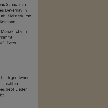
ens Schnorr an
es Devernay in
 ab. Meisterkurse
 Koimann.
 Morizkirche in
ernimmt
KMD Peter
 hat irgendwann
eschichten
r, liebt Lieder
ebt