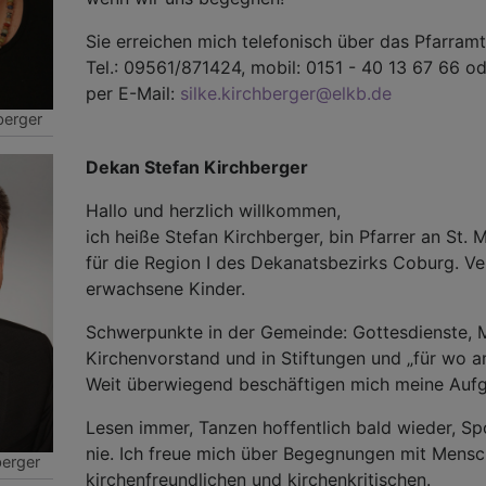
Sie erreichen mich telefonisch über das Pfarram
Tel.: 09561/871424, mobil: 0151 - 40 13 67 66 o
per E-Mail:
silke.kirchberger@elkb.de
hberger
Dekan Stefan Kirchberger
Hallo und herzlich willkommen,
ich heiße Stefan Kirchberger, bin Pfarrer an St.
für die Region I des Dekanatsbezirks Coburg. Ver
erwachsene Kinder.
Schwerpunkte in der Gemeinde: Gottesdienste, 
Kirchenvorstand und in Stiftungen und „für wo a
Weit überwiegend beschäftigen mich meine Aufg
Lesen immer, Tanzen hoffentlich bald wieder, Spo
nie. Ich freue mich über Begegnungen mit Mensc
berger
kirchenfreundlichen und kirchenkritischen.