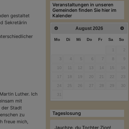
Veranstaltungen in unseren
Gemeinden finden Sie hier im
Kalender
nden gestaltet
d Sekretärin
August
2026
terschiedlicher
Mo
Di
Mi
Do
Fr
Sa
So
1
2
3
4
5
6
7
8
9
10
11
12
13
14
15
16
17
18
19
20
21
22
23
24
25
26
27
28
29
30
Martin Luther. Ich
31
einsam mit
 der Stadt
Tageslosung
Menschen zu
h freue mich,
Jauchze, du Tochter Zion!