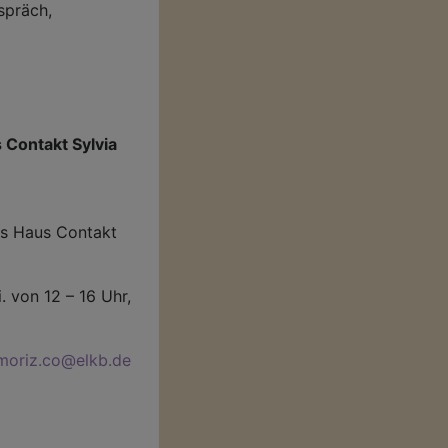
spräch,
 Contakt Sylvia
das Haus Contakt
. von 12 – 16 Uhr,
tmoriz.co@elkb.de