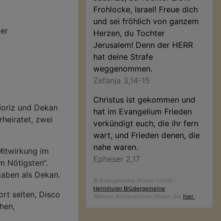
Frohlocke, Israel! Freue dich
t
und sei fröhlich von ganzem
der
Herzen, du Tochter
Jerusalem! Denn der HERR
hat deine Strafe
weggenommen.
Zefanja 3,14-15
Christus ist gekommen und
 Moriz und Dekan
hat im Evangelium Frieden
heiratet, zwei
verkündigt euch, die ihr fern
wart, und Frieden denen, die
nahe waren.
Mitwirkung im
Epheser 2,17
m Nötigsten“.
aben als Dekan.
© Evangelische Brüder-Unität –
Herrnhuter Brüdergemeine
rt selten, Disco
Weitere Informationen finden Sie
hier
.
hen,