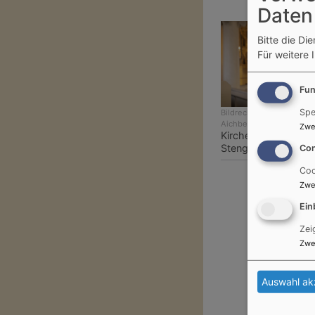
Daten
Bitte die Di
Für weitere 
Fun
Spe
Bildrechte
Michael von
Aichberger
Zwe
Kirchenmusikdirekto
Stenglein
Con
Coo
Zwe
Ein
Zei
Zwe
Auswahl ak