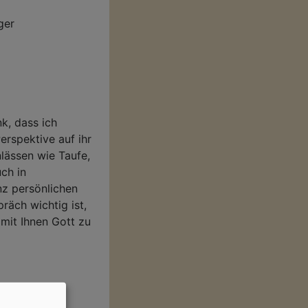
ger
k, dass ich
rspektive auf ihr
nlässen wie Taufe,
ch in
nz persönlichen
räch wichtig ist,
 mit Ihnen Gott zu