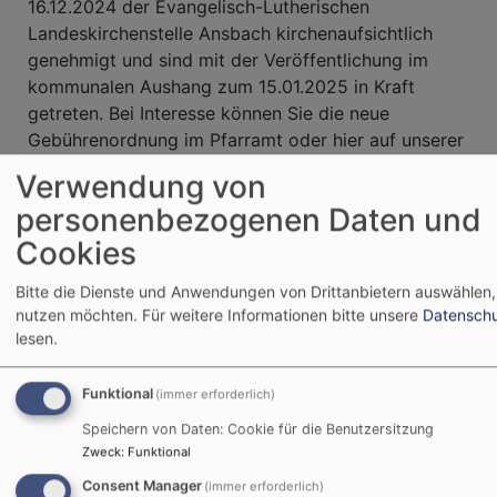
16.12.2024 der Evangelisch-Lutherischen
Landeskirchenstelle Ansbach kirchenaufsichtlich
genehmigt und sind mit der Veröffentlichung im
kommunalen Aushang zum 15.01.2025 in Kraft
getreten. Bei Interesse können Sie die neue
Gebührenordnung im Pfarramt oder hier auf unserer
Homepage einsehen.
Verwendung von
personenbezogenen Daten und
2025-01 Gebührenordnung Anpassung
Cookies
Friedhof Neuses
Bitte die Dienste und Anwendungen von Drittanbietern auswählen, 
107.27 KB
nutzen möchten.
Für weitere Informationen bitte unsere
Datenschu
lesen.
Funktional
(immer erforderlich)
Speichern von Daten: Cookie für die Benutzersitzung
Zweck
:
Funktional
Consent Manager
(immer erforderlich)