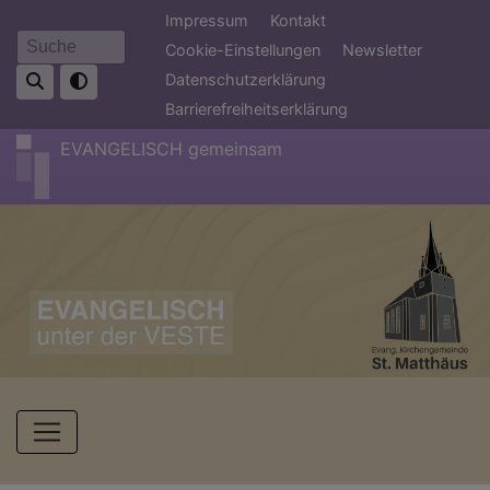
Direkt
Fußbereichsmenü
Impressum
Kontakt
zum
Cookie-Einstellungen
Newsletter
Suche
Inhalt
Datenschutzerklärung
Barrierefreiheitserklärung
EVANGELISCH gemeinsam
Hauptnavigation