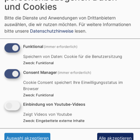
und Cookies
Bitte die Dienste und Anwendungen von Drittanbietern
auswählen, die wir nutzen möchten.
Für weitere Informationen
bitte unsere
Datenschutzhinweise
lesen.
Sekretärin Elke Siegel
Funktional
(immer erforderlich)
Speichern von Daten: Cookie für die Benutzersitzung
Zweck
:
Funktional
Im Büro sitzt Elke Siegel, welche in vielen Fragen die
erste Ansprechpartnerin rund um die Gemeinde ist,
Consent Manager
(immer erforderlich)
sie bearbeitet oder entsprechend weiterleitet.
Cookie Consent speichert Ihre Einwilligungsstatus im
Browser
Sie können sich auch direkt an unsere Pfarrerin
Zweck
:
Funktional
wenden.
Einbindung von Youtube-Videos
Pfarrerin Gabriele Töpfer, Tel.: 09561/2310728 E-
Zeigt Videos von Youtube
Mail:
gabriele.toepfer@elkb.de
Zweck
:
Eingebettete externe Inhalte
Auswahl akzeptieren
Alle akzeptieren