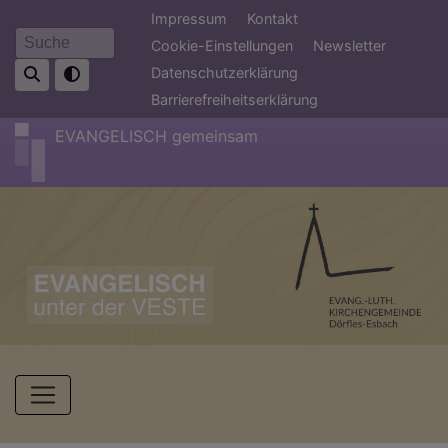
Direkt
Fußbereichsmenü
Impressum
Kontakt
zum
Cookie-Einstellungen
Newsletter
Suche
Inhalt
Datenschutzerklärung
Barrierefreiheitserklärung
EVANGELISCH gemeinsam
Hauptnavigation